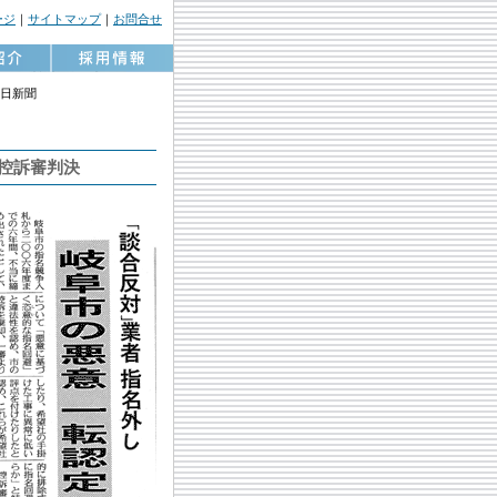
ージ
｜
サイトマップ
｜
お問合せ
中日新聞
控訴審判決