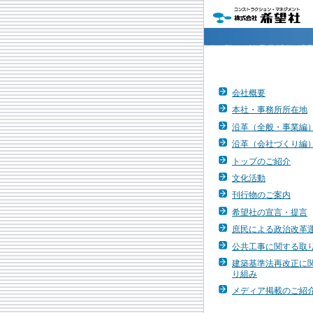
会社概要
本社・事務所所在地
沿革（全般・事業編
沿革（会社づくり編
トップのご紹介
文化活動
刊行物のご案内
希望社の宣言・提言
庶民による政治改革
公共工事に関する取
建築基準法再改正に
り組み
メディア掲載のご紹