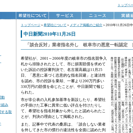
トップペ
トップページ
＞
希望社について
＞
メディア掲載のご紹介
＞2010年11月26日
中日新聞2010年11月26日
「談合反対」業者指名外し 岐阜市の悪意一転認定 
）
希望社が、2001～2006年度の岐阜市の指名競争入
）
札から排除されたとして、市に損害賠償を求めて
いた訴訟の控訴審判決で、名古屋高裁は11月25
日、「悪意に基づく恣意的な指名回避」と違法性
を認め、市の控訴を棄却、一審より200万円多い
330万円の賠償を命じたことが、中日新聞で報じ
られた。
運動
市が非公表の入札参加基準を新設したり、希望社
り組み
の手掛けた工事に異常に低い評点を付けたりし
て、希望社を指名対象から外したと認められたこ
関する取
とが、判決の理由として掲載された。
介
また、記事中で代表の桑原は、「談合しない業者
を外してきた市の慣行の違法性を全面に認めた判