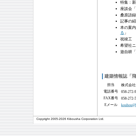
特集：新
座談会「
桑原語録
記事の紹
本の案内
る
」
祝竣工
希望社ニ
遊自耕「
建築情報誌「
担当
株式会社
電話番号
058-272-
FAX番号
058-272-
Eメール
kouhou@k
Copyright 2005-
2026 Kibousha Corporation Ltd.