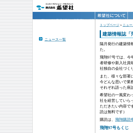
トップページ
＞
ニュー
建築情報誌「
ニュース一覧
隔月発行の建築情
た。
飛翔97号では、
者研修や新入社員
社独自の会社づく
また、様々な部署
今どんな思いで業
それぞれ語った座
希望社の一風変わ
社を経営していら
ただきたい内容で
読は無料です）
購読は、
飛翔購読
飛翔97号もくじ